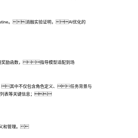
ine。消融实验证明，AI优化的
用奖励函数，指导模型适配到场
，其中不仅包含角色定义、任务背景与
具列表等关键信息；
定义和管理。