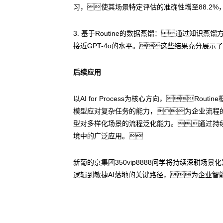
习，使其场景特定评估的准确性增至88.2
3. 基于Routine的数据蒸馏：通过知
接近GPT-4o的水平。这些结果充分展示
后续应用
以AI for Process为核心方向，
模型应对复杂任务的能力，为企业流程
型对多样化场景的流程泛化能力。通过持续
境中的广泛应用。
新葡的京集团350vip8888问学将持续深
逻辑到敏捷AI落地的关键路径，为企业