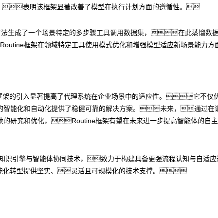
%，表明该框架显著改善了模型在执行计划方面的遵循性。
识蒸馏方法生成了一个场景特定的多步骤工具调用数据集，在此蒸馏数
了Routine框架在领域特定工具使用模式优化和增强模型适应新场景能力
Routine框架的引入显著提高了代理系统在企业场景中的适应性。
的智能化和自动化提供了稳健可靠的解决方案。未来，通过在
的研究和优化，Routine框架有望在未来进一步提高智能体的自
耕场景化知识引擎与智能体协同技术，致力于构建具备更强流程认知与自
智能化转型提供坚实、灵活且可规模化的技术支撑。