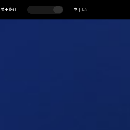
关于我们
中
EN