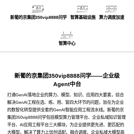
新葡的京集团350vip8888问学
智算基础设施
算力调度加速
智算中心
新葡的京集团350vip8888问学——企业级
Agent中台
打通GenAI落地企业的算力、模型、知识、应用四大要素，综合
解决GenAI工程在选、练、用、管四大环节的问题，旨在为企业
的数智化转型提供全套的GenAI智能应用工程流水线。新葡的京
集团350vip8888问学包括模型算力管理平台、企业私域知识管理
平台、AI应用工程平台三大模块，为企业提供更先进、更匹配的
大模型，解决了算力上信创适配、融合调度、企业私域大模型高