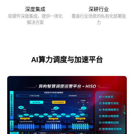
深度集成
深耕行业
软硬件深度集成，提供一体化
覆盖行业场景的私有化部署能
解决方案
力
AI算力调度与加速平台