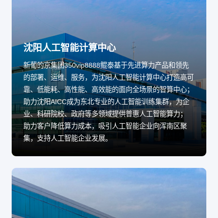
沈阳人工智能计算中心
新葡的京集团350vip8888鲲泰基于先进算力产品和领先
的部署、运维、服务，为沈阳人工智能计算中心打造高可
靠、低能耗、高性能、高效能的面向全场景的智算中心；
助力沈阳AICC成为东北专业的人工智能训练集群，为企
业、科研院校、政府等多领域提供普惠人工智能算力；
助力客户降低算力成本，吸引人工智能企业向浑南区聚
集，支持人工智能企业发展。