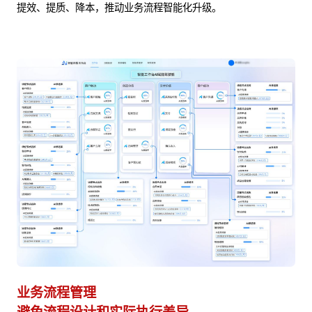
提效、提质、降本，推动业务流程智能化升级。
业务流程管理