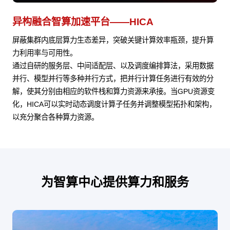
异构融合智算加速平台——HICA
屏蔽集群内底层算力生态差异，突破关键计算效率瓶颈，提升算
力利用率与可用性。
通过自研的服务层、中间适配层、以及调度编排算法，采用数据
并行、模型并行等多种并行方式，把并行计算任务进行有效的分
解，使其分别由相应的软件栈和算力资源来承接。当GPU资源变
化，HICA可以实时动态调度计算子任务并调整模型拓扑和架构，
以充分聚合各种算力资源。
为智算中心提供算力和服务