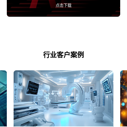
点击下载
行业客户案例