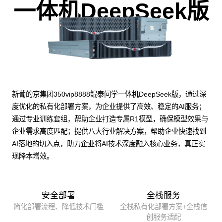
一体机DeepSeek版
新葡的京集团350vip8888鲲泰问学一体机DeepSeek版，通过深
度优化的私有化部署方案，为企业提供了高效、稳定的AI服务；
通过专业训练套组，帮助企业打造专属R1模型，确保模型效果与
企业需求高度匹配；提供八大行业解决方案，帮助企业快速找到
AI落地的切入点，助力企业将AI技术深度融入核心业务，真正实
现降本增效。
安全部署
全栈服务
简化部署流程、降低技术门槛
全栈私有化部署方案+全栈信
创服务适配