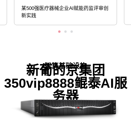
某500强医疗器械企业AI赋能药监评审创
新实践
智算基础设施
新葡的京集团
350vip8888鲲泰AI服
务器