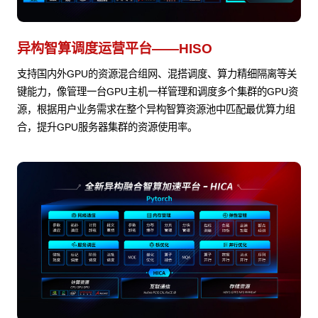
异构智算调度运营平台——HISO
支持国内外GPU的资源混合组网、混搭调度、算力精细隔离等关
键能力，像管理一台GPU主机一样管理和调度多个集群的GPU资
源，根据用户业务需求在整个异构智算资源池中匹配最优算力组
合，提升GPU服务器集群的资源使用率。