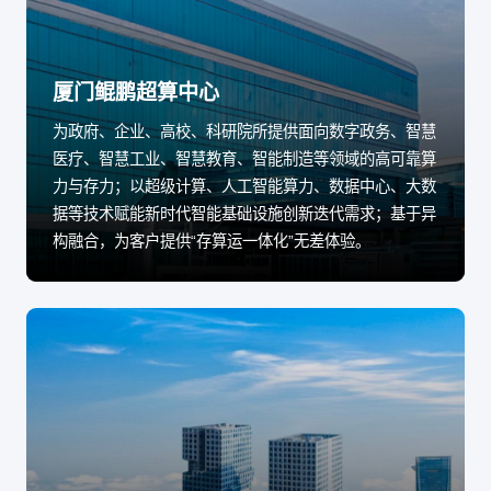
厦门鲲鹏超算中心
为政府、企业、高校、科研院所提供面向数字政务、智慧
医疗、智慧工业、智慧教育、智能制造等领域的高可靠算
力与存力；以超级计算、人工智能算力、数据中心、大数
据等技术赋能新时代智能基础设施创新迭代需求；基于异
构融合，为客户提供“存算运一体化”无差体验。