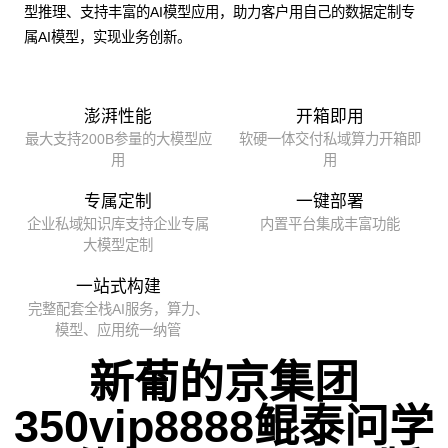
型推理、支持丰富的AI模型应用，助力客户用自己的数据定制专
属AI模型，实现业务创新。
澎湃性能
开箱即用
最大支持200B参量的大模型应
软硬一体交付私域算力开箱即
用
用
专属定制
一键部署
企业私域知识库支持企业专属
内置平台集成丰富功能
大模型定制
一站式构建
完整配套全栈AI服务，算力、
模型、应用统一纳管
新葡的京集团
350vip8888鲲泰问学