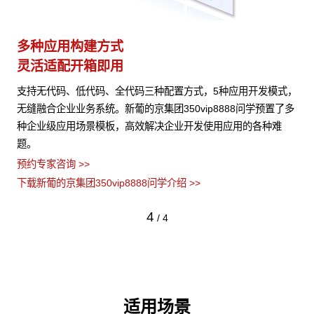
多种应用构建方式
异
灵活适配开箱即用
模
页等
支持无代码、低代码、全代码三种配置方式，5种应用开发模式，
新葡
管理
无缝融合企业业务系统。新葡的京集团350vip8888问学预置了多
G
种企业级应用场景模板，高效解决企业开发使用应用的各种难
据
题。
率
预约专家咨询 >>
预约
下载新葡的京集团350vip8888问学介绍 >>
下载
4
/
4
适用场景