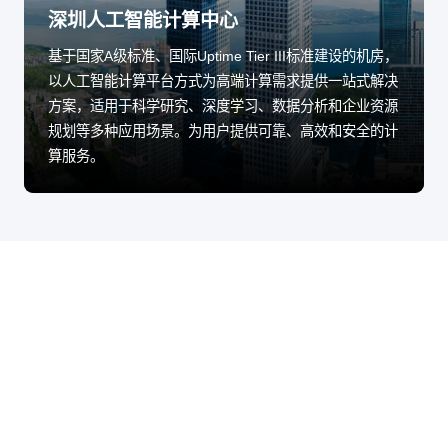
深圳人工智能计算中心
基于国家A级标准、国际Uptime Tier III标准建设的机房，
以人工智能计算平台方式为高端计算需求提供一站式解决
方案，适用于科学研究、深度学习、数据分析和企业资源
规划等多种应用场景。为用户提供可靠、高效和安全的计
算服务。
股票代码：000034.SZ
新葡的京集团
新葡的京集团
新葡的京集团