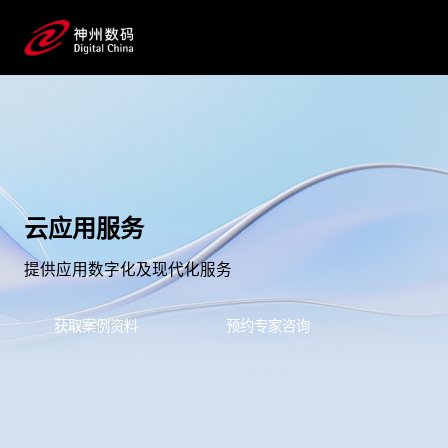
云应用服务
提供应用数字化及现代化服务
获取案例资料
预约专家咨询