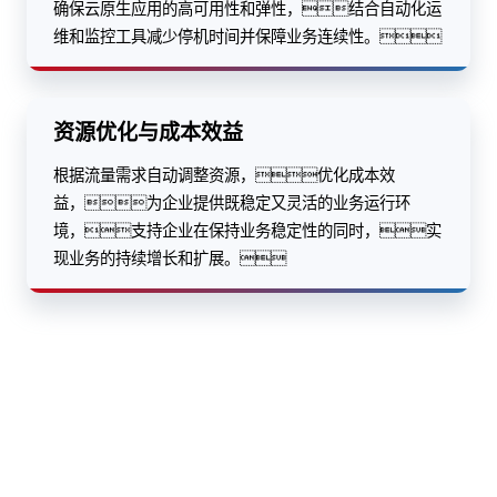
确保云原生应用的高可用性和弹性，结合自动化运
维和监控工具减少停机时间并保障业务连续性。
资源优化与成本效益
根据流量需求自动调整资源，优化成本效
益，为企业提供既稳定又灵活的业务运行环
境，支持企业在保持业务稳定性的同时，实
现业务的持续增长和扩展。
股票代
码：000034.SZ