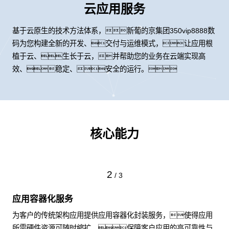
云应用服务
基于云原生的技术方法体系，新葡的京集团350vip8888数
码为您构建全新的开发、交付与运维模式，让应用根
植于云、生长于云，并帮助您的业务在云端实现高
效、稳定、安全的运行。
核心能力
2
/
3
应用容器化服务
为客户的传统架构应用提供应用容器化封装服务，使得应用
所需硬件资源可随时缩扩，保障客户应用的高可靠性与