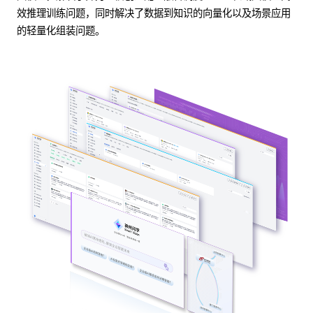
效推理训练问题，同时解决了数据到知识的向量化以及场景应用
的轻量化组装问题。