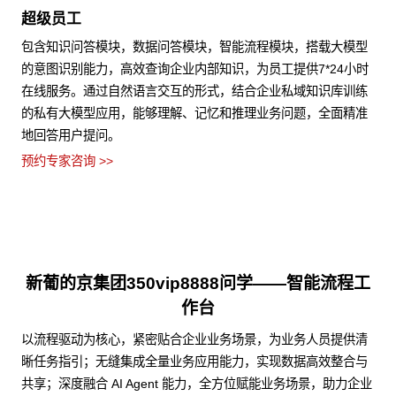
超级员工
包含知识问答模块，数据问答模块，智能流程模块，搭载大模型
的意图识别能力，高效查询企业内部知识，为员工提供7*24小时
在线服务。通过自然语言交互的形式，结合企业私域知识库训练
的私有大模型应用，能够理解、记忆和推理业务问题，全面精准
地回答用户提问。
预约专家咨询 >>
新葡的京集团350vip8888问学——智能流程工
作台
以流程驱动为核心，紧密贴合企业业务场景，为业务人员提供清
晰任务指引；无缝集成全量业务应用能力，实现数据高效整合与
共享；深度融合 AI Agent 能力，全方位赋能业务场景，助力企业