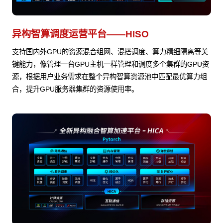
异构智算调度运营平台——HISO
支持国内外GPU的资源混合组网、混搭调度、算力精细隔离等关
键能力，像管理一台GPU主机一样管理和调度多个集群的GPU资
源，根据用户业务需求在整个异构智算资源池中匹配最优算力组
合，提升GPU服务器集群的资源使用率。