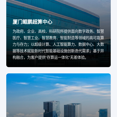
厦门鲲鹏超算中心
为政府、企业、高校、科研院所提供面向数字政务、智慧
医疗、智慧工业、智慧教育、智能制造等领域的高可靠算
力与存力；以超级计算、人工智能算力、数据中心、大数
据等技术赋能新时代智能基础设施创新迭代需求；基于异
构融合，为客户提供“存算运一体化”无差体验。