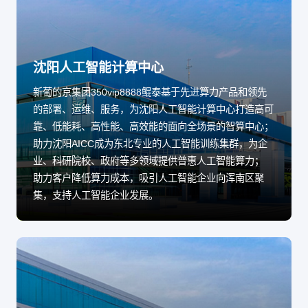
沈阳人工智能计算中心
新葡的京集团350vip8888鲲泰基于先进算力产品和领先
的部署、运维、服务，为沈阳人工智能计算中心打造高可
靠、低能耗、高性能、高效能的面向全场景的智算中心；
助力沈阳AICC成为东北专业的人工智能训练集群，为企
业、科研院校、政府等多领域提供普惠人工智能算力；
助力客户降低算力成本，吸引人工智能企业向浑南区聚
集，支持人工智能企业发展。