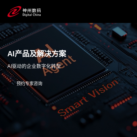
AI产品及解决方案
AI驱动的企业数字化转型
预约专家咨询