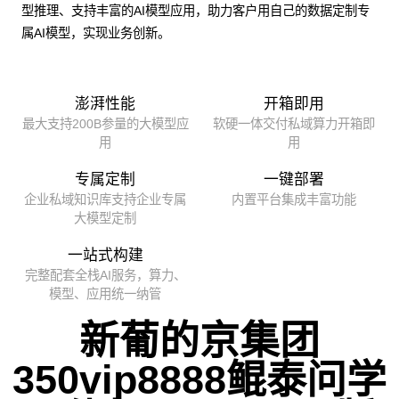
型推理、支持丰富的AI模型应用，助力客户用自己的数据定制专
属AI模型，实现业务创新。
澎湃性能
开箱即用
最大支持200B参量的大模型应
软硬一体交付私域算力开箱即
用
用
专属定制
一键部署
企业私域知识库支持企业专属
内置平台集成丰富功能
大模型定制
一站式构建
完整配套全栈AI服务，算力、
模型、应用统一纳管
新葡的京集团
350vip8888鲲泰问学