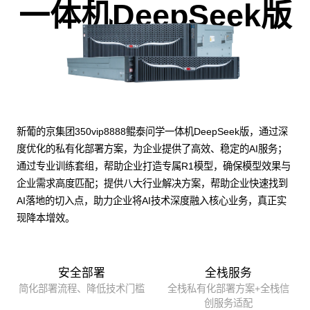
一体机DeepSeek版
新葡的京集团350vip8888鲲泰问学一体机DeepSeek版，通过深
度优化的私有化部署方案，为企业提供了高效、稳定的AI服务；
通过专业训练套组，帮助企业打造专属R1模型，确保模型效果与
企业需求高度匹配；提供八大行业解决方案，帮助企业快速找到
AI落地的切入点，助力企业将AI技术深度融入核心业务，真正实
现降本增效。
安全部署
全栈服务
简化部署流程、降低技术门槛
全栈私有化部署方案+全栈信
创服务适配