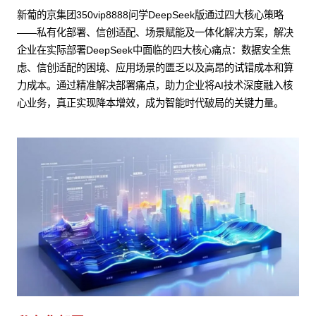
新葡的京集团350vip8888问学DeepSeek版通过四大核心策略
——私有化部署、信创适配、场景赋能及一体化解决方案，解决
企业在实际部署DeepSeek中面临的四大核心痛点：数据安全焦
虑、信创适配的困境、应用场景的匮乏以及高昂的试错成本和算
力成本。通过精准解决部署痛点，助力企业将AI技术深度融入核
心业务，真正实现降本增效，成为智能时代破局的关键力量。