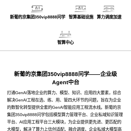
新葡的京集团350vip8888问学
智算基础设施
算力调度加速
智算中心
新葡的京集团350vip8888问学——企业级
Agent中台
打通GenAI落地企业的算力、模型、知识、应用四大要素，综合
解决GenAI工程在选、练、用、管四大环节的问题，旨在为企业
的数智化转型提供全套的GenAI智能应用工程流水线。新葡的京
集团350vip8888问学包括模型算力管理平台、企业私域知识管理
平台、AI应用工程平台三大模块，为企业提供更先进、更匹配的
大模型，解决了算力上信创适配、融合调度、企业私域大模型高