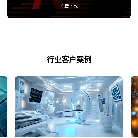
点击下载
行业客户案例