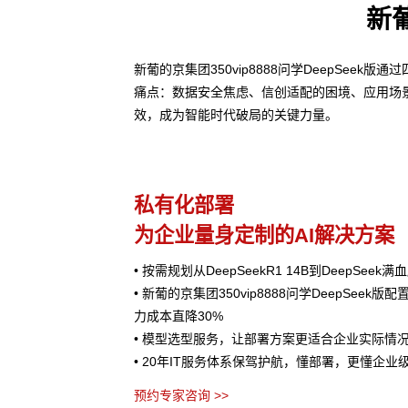
新葡
新葡的京集团350vip8888问学DeepSe
痛点：数据安全焦虑、信创适配的困境、应用场
效，成为智能时代破局的关键力量。
私有化部署
为企业量身定制的AI解决方案
• 按需规划从DeepSeekR1 14B到DeepSee
• 新葡的京集团350vip8888问学DeepSeek
力成本直降30%
• 模型选型服务，让部署方案更适合企业实际情
• 20年IT服务体系保驾护航，懂部署，更懂企业
预约专家咨询 >>