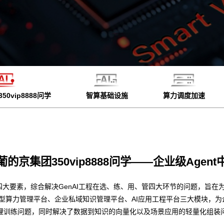
0vip8888问学
智算基础设施
算力调度加速
葡的京集团350vip8888问学——企业级Agent
四大要素，综合解决GenAI工程在选、练、用、管四大环节的问题，旨在为
包括模型算力管理平台、企业私域知识管理平台、AI应用工程平台三大模块
理训练问题，同时解决了数据到知识的向量化以及场景应用的轻量化组装