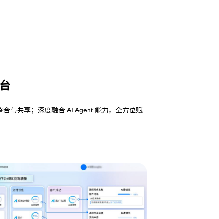
作台
享；深度融合 AI Agent 能力，全方位赋