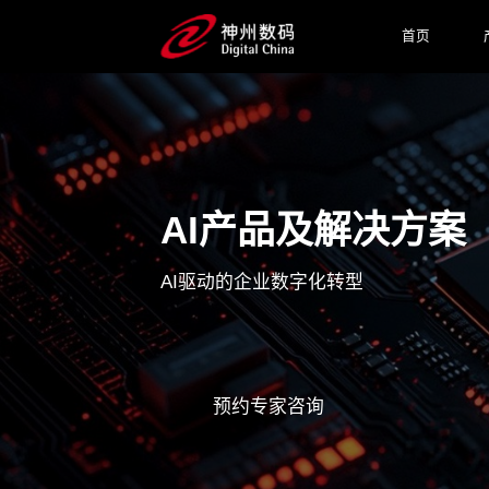
首页
AI产品及解决方案
AI驱动的企业数字化转型
预约专家咨询