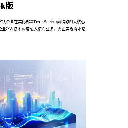
ek版
解决企业在实际部署DeepSeek中面临的四大核心
业将AI技术深度融入核心业务，真正实现降本增
信创适配
无缝对接多
• 新葡的京集团35
快
• 全栈私有化部署
• 软硬件深度集成
• 覆盖行业场景的
预约专家咨询 >>