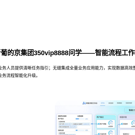
葡的京集团350vip8888问学——智能流程工
人员提供清晰任务指引；无缝集成全量业务应用能力，实现数据高效整合与共
业务流程智能化升级。