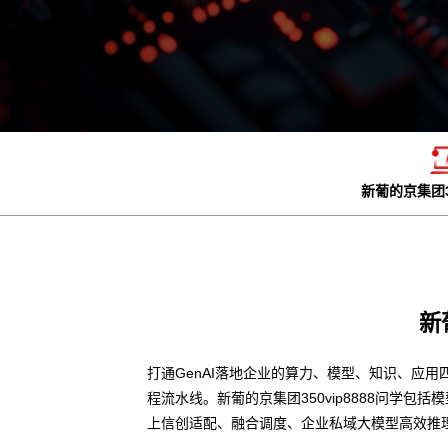
新葡的京集团35
新
打通GenAI落地企业的算力、模型、知识、应用
程流水线。新葡的京集团350vip8888问学
上信创适配、融合调度、企业私域大模型高效推