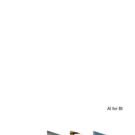
智能标审
AI for BI