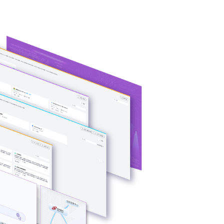
牌CPU与GPU
，可根据模型、
率。